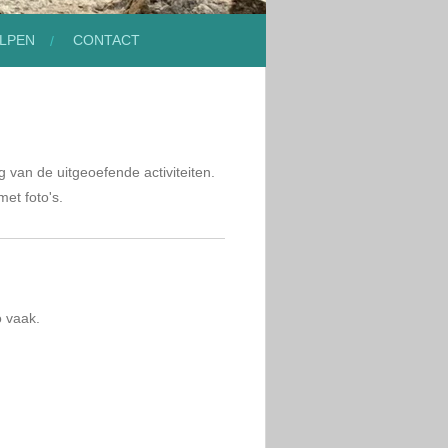
LPEN
CONTACT
g van de uitgeoefende activiteiten.
met foto's.
o vaak.
.