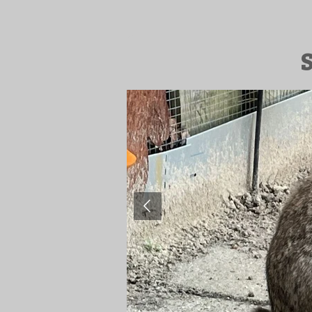
Ga
direct
naar
S
de
hoofdinhoud