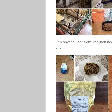
Een opvang voor zieke konijnen heef
enz.