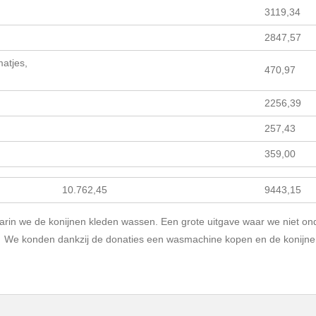
3119,34
2847,57
atjes,
470,97
2256,39
257,43
359,00
10.762,45
9443,15
in we de konijnen kleden wassen. Een grote uitgave waar we niet o
g. We konden dankzij de donaties een wasmachine kopen en de konij