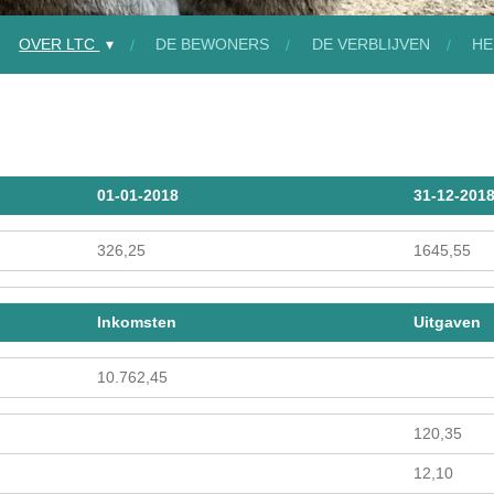
OVER LTC
DE BEWONERS
DE VERBLIJVEN
HE
01-01-2018
31-12-201
326,25
1645,55
Inkomsten
Uitgaven
10.762,45
120,35
12,10