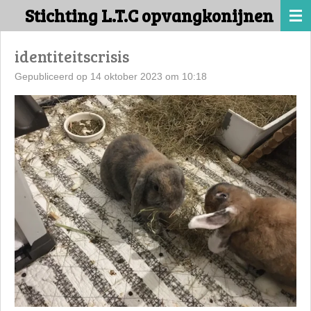
Stichting L.T.C opvangkonijnen
Ga
direct
naar
identiteitscrisis
de
Gepubliceerd op 14 oktober 2023 om 10:18
hoofdinhoud