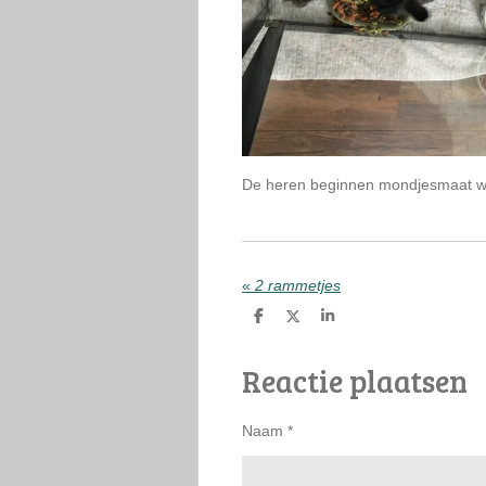
De heren beginnen mondjesmaat wat te
«
2 rammetjes
D
D
S
e
e
h
l
e
a
Reactie plaatsen
e
l
r
n
e
Naam *