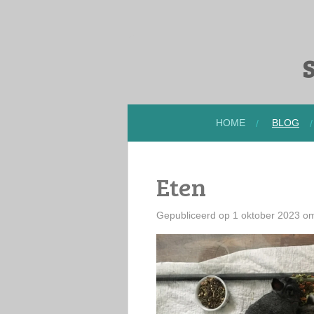
Ga
direct
naar
S
de
hoofdinhoud
HOME
BLOG
Eten
Gepubliceerd op 1 oktober 2023 o