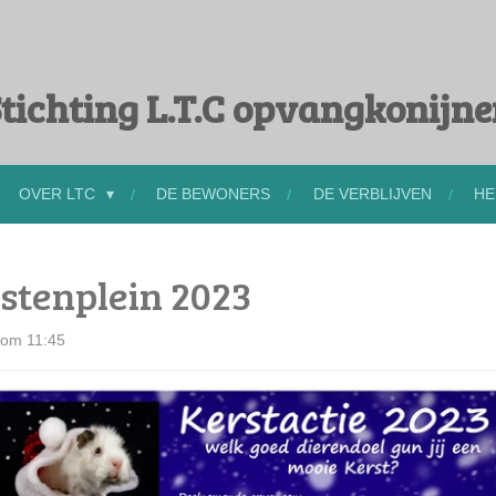
tichting L.T.C opvangkonijn
OVER LTC
DE BEWONERS
DE VERBLIJVEN
HE
estenplein 2023
 om 11:45