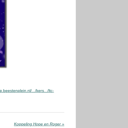
p.beestenplein.nl/.../kers.../ltc-
Koppeling Hope en Roger
»