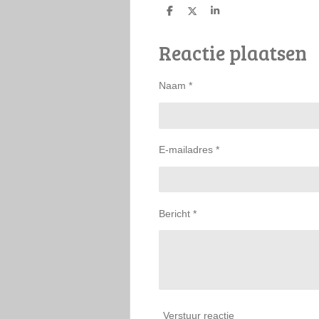
D
D
S
e
e
h
l
e
a
Reactie plaatsen
e
l
r
n
e
Naam *
E-mailadres *
Bericht *
Verstuur reactie