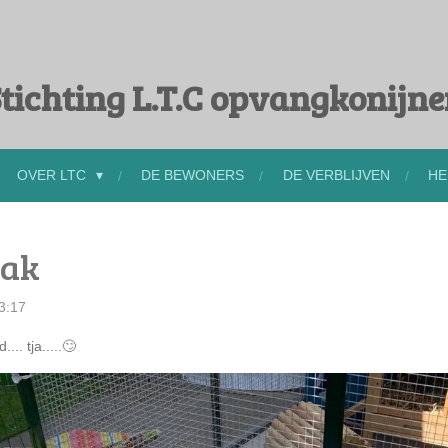
tichting L.T.C opvangkonijn
OVER LTC
DE BEWONERS
DE VERBLIJVEN
HE
bak
3:17
. tja.....
🙄