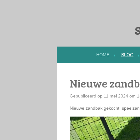
Ga
direct
naar
S
de
hoofdinhoud
HOME
BLOG
Nieuwe zand
Gepubliceerd op 11 mei 2024 om 1
Nieuwe zandbak gekocht, speelzand...