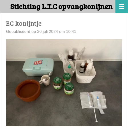
Stichting L.T.C opvangkonijnen
Ga
direct
naar
EC konijntje
de
Gepubliceerd op 30 juli 2024 om 10:41
hoofdinhoud