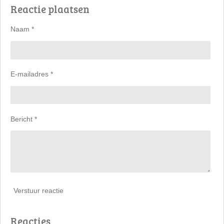
Reactie plaatsen
e
l
r
e
n
e
n
Naam *
E-mailadres *
Bericht *
Verstuur reactie
Reacties