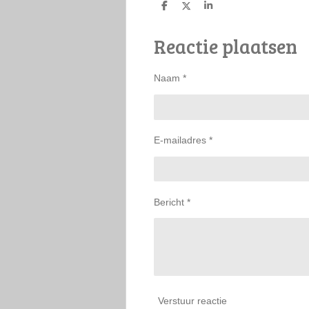
D
D
S
e
e
h
l
e
a
Reactie plaatsen
e
l
r
n
e
Naam *
E-mailadres *
Bericht *
Verstuur reactie