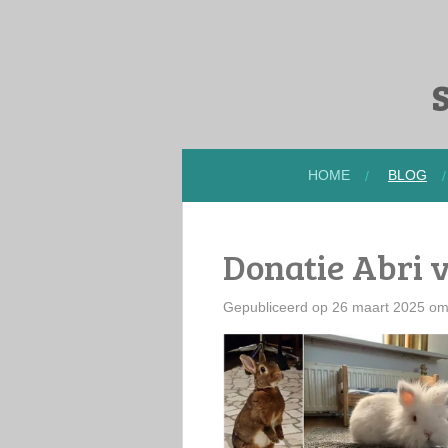
Ga
direct
naar
S
de
hoofdinhoud
HOME
BLOG
Donatie Abri 
Gepubliceerd op 26 maart 2025 om