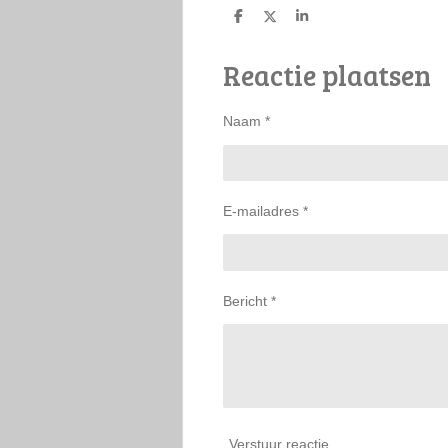
D
D
S
e
e
h
l
e
a
Reactie plaatsen
e
l
r
n
e
Naam *
E-mailadres *
Bericht *
Verstuur reactie