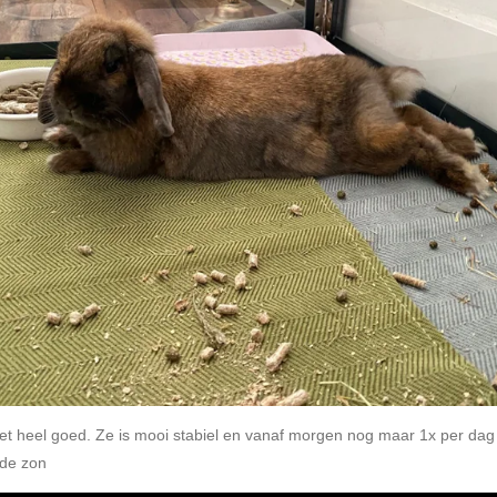
 het heel goed. Ze is mooi stabiel en vanaf morgen nog maar 1x per da
 de zon