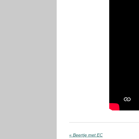
«
Beertje met EC