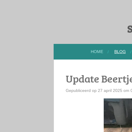
Ga
direct
naar
S
de
hoofdinhoud
HOME
BLOG
Update Beertj
Gepubliceerd op 27 april 2025 om 