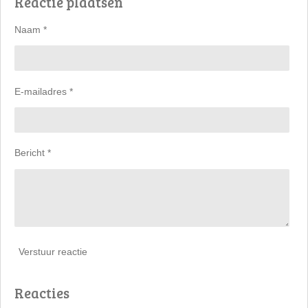
Reactie plaatsen
n
e
n
Naam *
E-mailadres *
Bericht *
Verstuur reactie
Reacties