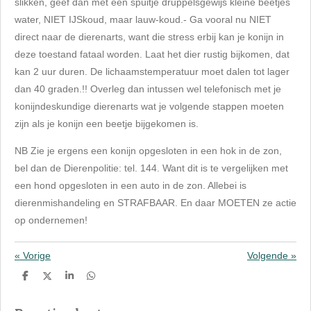
slikken, geef dan met een spuitje druppelsgewijs kleine beetjes
water, NIET IJSkoud, maar lauw-koud.
- Ga vooral nu NIET
direct naar de dierenarts, want die stress erbij kan je konijn in
deze toestand fataal worden. Laat het dier rustig bijkomen, dat
kan 2 uur duren. De lichaamstemperatuur moet dalen tot lager
dan 40 graden.
!! Overleg dan intussen wel telefonisch met je
konijndeskundige dierenarts wat je volgende stappen moeten
zijn als je konijn een beetje bijgekomen is.
NB Zie je ergens een konijn opgesloten in een hok in de zon,
bel dan de Dierenpolitie: tel. 144. Want dit is te vergelijken met
een hond opgesloten in een auto in de zon. Allebei is
dierenmishandeling en STRAFBAAR. En daar MOETEN ze actie
op ondernemen!
«
Vorige
Volgende
»
D
D
S
D
e
e
h
e
l
e
a
l
e
l
r
e