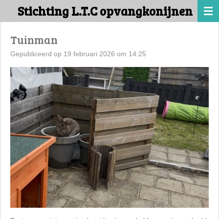
Stichting L.T.C opvangkonijnen
Ga
direct
naar
Tuinman
de
Gepubliceerd op 19 februari 2026 om 14:25
hoofdinhoud