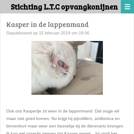
Stichting L.T.C opvangkonijnen
Ga
direct
naar
Kasper in de lappenmand
de
Gepubliceerd op 15 februari 2019 om 18:56
hoofdinhoud
Ook ons Kaspertje zit weer in de lappenmand. Dat oogje wil
maar niet goed komen. Nu krijgt hij pijnstillers, antibiotica en
binnenkort maar weer een bezoekje bij de dierenarts brengen.
Ik kan wel oprecht zeggen dat Kasper geniet... hij vindt het