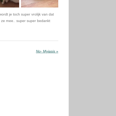
wordt je toch super vrolijk van dat
t ze mee.. super super bedankt
No- Myiasis
»