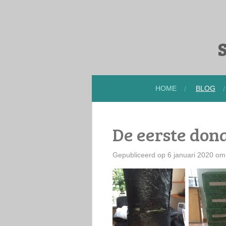
Ga
direct
naar
S
de
hoofdinhoud
HOME
BLOG
De eerste don
Gepubliceerd op 6 januari 2020 om