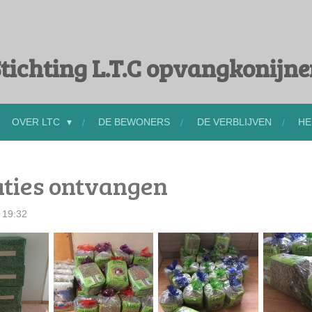
tichting L.T.C opvangkonijn
OVER LTC
DE BEWONERS
DE VERBLIJVEN
HE
aties ontvangen
 19:32