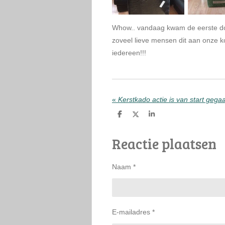
Whow.. vandaag kwam de eerste d
zoveel lieve mensen dit aan onze k
iedereen!!!
«
Kerstkado actie is van start gega
D
D
S
e
e
h
l
e
a
Reactie plaatsen
e
l
r
n
e
Naam *
E-mailadres *