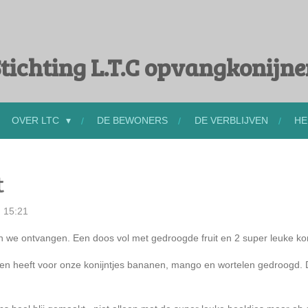
tichting L.T.C opvangkonijn
OVER LTC
DE BEWONERS
DE VERBLIJVEN
HE
t
 15:21
 we ontvangen. Een doos vol met gedroogde fruit en 2 super leuke kon
n heeft voor onze konijntjes bananen, mango en wortelen gedroogd. De 