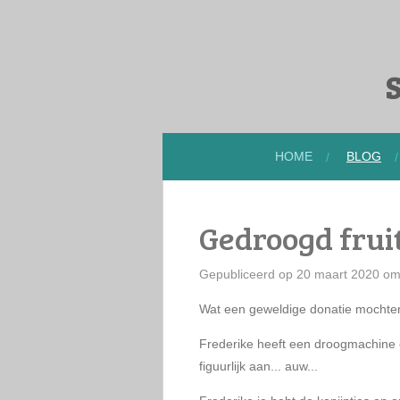
Ga
direct
naar
S
de
hoofdinhoud
HOME
BLOG
Gedroogd frui
Gepubliceerd op 20 maart 2020 om
Wat een geweldige donatie mochten
Frederike heeft een droogmachine e
figuurlijk aan... auw...