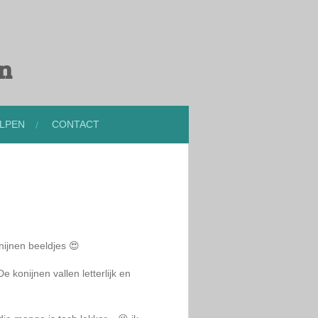
en
LPEN
CONTACT
ijnen beeldjes
😍
konijnen vallen letterlijk en