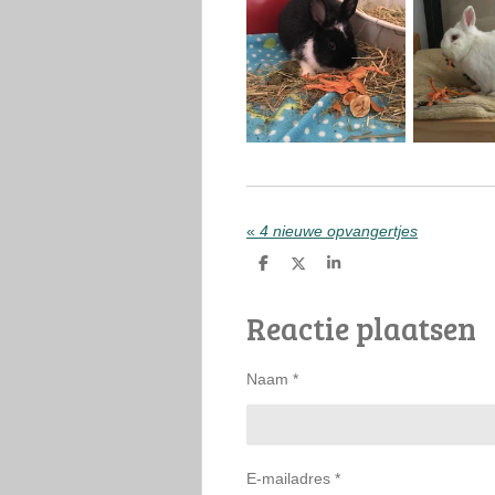
«
4 nieuwe opvangertjes
D
D
S
e
e
h
l
e
a
Reactie plaatsen
e
l
r
n
e
Naam *
E-mailadres *