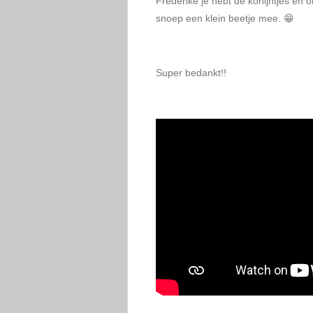
Frederike je hebt de konijntjes en o
snoep een klein beetje mee.
😁
Super bedankt!!