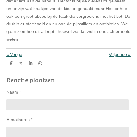
dat er iets aan de hand is. Hector is bij de dierenarts geweest
en er zijn wat haakjes van de kiezen gehaald maar Hector heeft
ook een groot abces bij de kaak die vergroeid is met het bot. De
druk is er afgehaald en nu aan de pijnstillers en antibiotica. We
gaan zien hoe dit afloopt.. hoewel we dat wel in ons achterhoofd
weten
«
Vorige
Volgende
»
D
D
S
D
e
e
h
e
l
e
a
l
Reactie plaatsen
e
l
r
e
n
e
n
Naam *
E-mailadres *