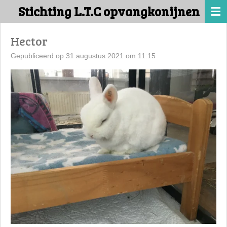
Stichting L.T.C opvangkonijnen
Ga
direct
naar
Hector
de
Gepubliceerd op 31 augustus 2021 om 11:15
hoofdinhoud