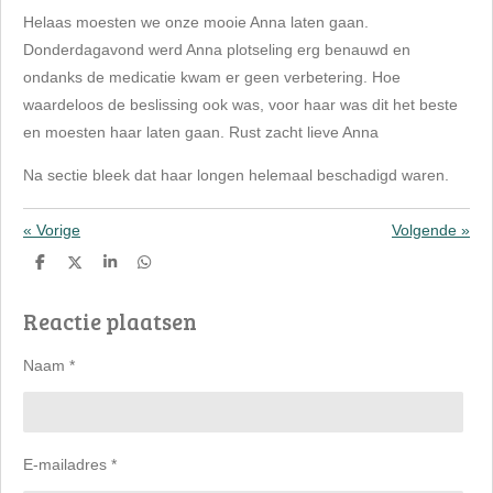
Helaas moesten we onze mooie Anna laten gaan.
Donderdagavond werd Anna plotseling erg benauwd en
ondanks de medicatie kwam er geen verbetering. Hoe
waardeloos de beslissing ook was, voor haar was dit het beste
en moesten haar laten gaan. Rust zacht lieve Anna
Na sectie bleek dat haar longen helemaal beschadigd waren.
«
Vorige
Volgende
»
D
D
S
D
e
e
h
e
l
e
a
l
Reactie plaatsen
e
l
r
e
n
e
n
Naam *
E-mailadres *