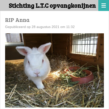
Stichting L.T.C opvangkonijnen
Ga
direct
naar
RIP Anna
de
Gepubliceerd op 28 augustus 2021 om 11:32
hoofdinhoud