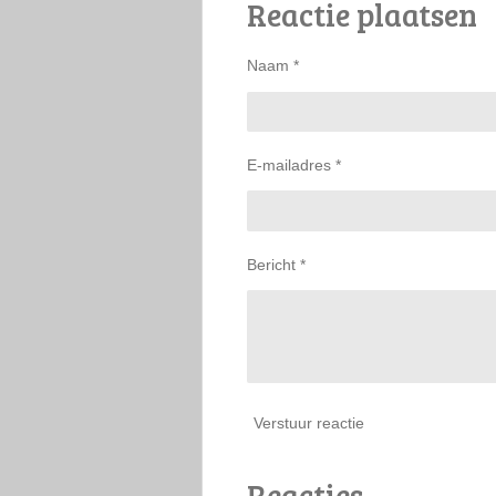
Reactie plaatsen
e
l
r
n
e
Naam *
E-mailadres *
Bericht *
Verstuur reactie
Reacties