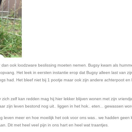
 dan ook loodzware beslissing moeten nemen. Bugsy kwam als humme
 opvang. Het leek in eersten instantie erop dat Bugsy alleen last van
egs had. Het bleef niet bij 1 pootje maar ook zijn andere achterpoot en
ich zelf kan redden mag hij hier lekker blijven wonen met zijn vriendjes
aar zijn leven bestond nog uit.. liggen in het hok.. eten... gewassen wo
g leven meer en hoe moeilijk het ook voor ons was.. we hadden geen 
 Dit met heel veel pijn in ons hart en heel wat traantjes.