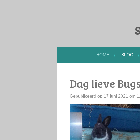
Ga
direct
naar
S
de
hoofdinhoud
HOME
BLOG
Dag lieve Bug
Gepubliceerd op 17 juni 2021 om 1