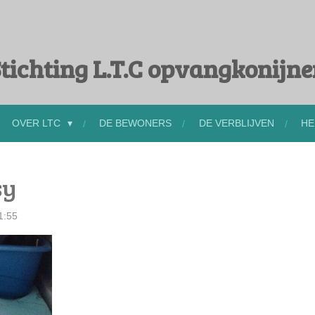
tichting L.T.C opvangkonijn
OVER LTC
DE BEWONERS
DE VERBLIJVEN
HE
sy
1:55