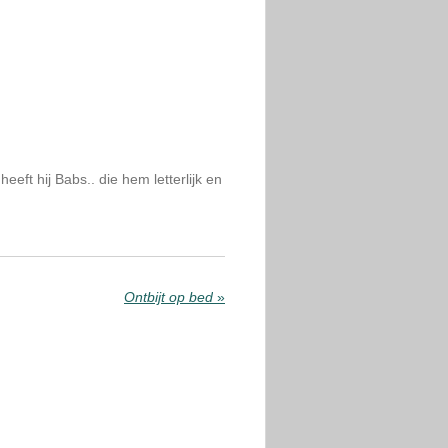
eft hij Babs.. die hem letterlijk en
Ontbijt op bed
»