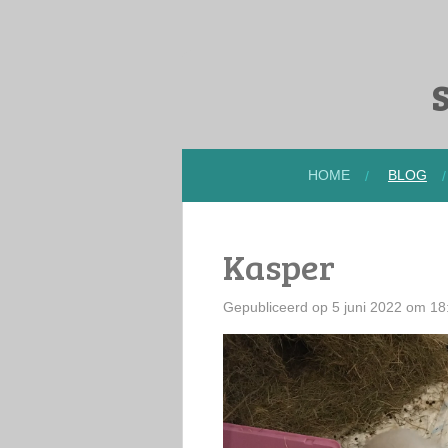
Ga
direct
naar
S
de
hoofdinhoud
HOME
BLOG
Kasper
Gepubliceerd op 5 juni 2022 om 18