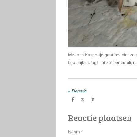
Met ons Kaspertje gaat het niet zo 
figuurlijk draagt...of ze hier zo blij m
«
Donatie
D
D
S
e
e
h
l
e
a
Reactie plaatsen
e
l
r
n
e
Naam *