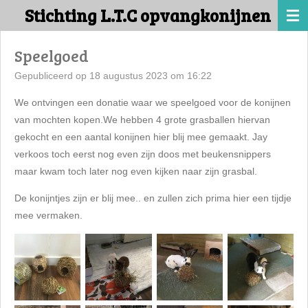
Stichting L.T.C opvangkonijnen
Ga
direct
naar
Speelgoed
de
Gepubliceerd op 18 augustus 2023 om 16:22
hoofdinhoud
We ontvingen een donatie waar we speelgoed voor de konijnen
van mochten kopen.
We hebben 4 grote grasballen hiervan
gekocht en een aantal konijnen hier blij mee gemaakt.
Jay
verkoos toch eerst nog even zijn doos met beukensnippers
maar kwam toch later nog even kijken naar zijn grasbal.
De konijntjes zijn er blij mee.. en zullen zich prima hier een tijdje
mee vermaken.