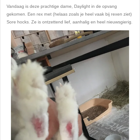
Vandaag is deze prachtige dame, Daylight in de opvang
gekomen.
Een rex met (helaas zoals je heel vaak bij rexen ziet)
Sore hocks.
Ze is ontzettend lief, aanhalig en heel nieuwsgierig.