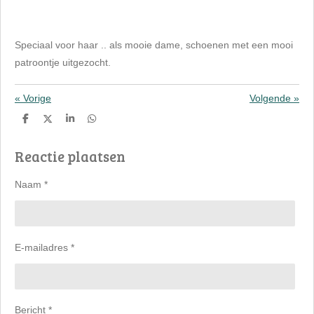
Speciaal voor haar .. als mooie dame, schoenen met een mooi
patroontje uitgezocht.
«
Vorige
Volgende
»
D
D
S
D
e
e
h
e
l
e
a
l
Reactie plaatsen
e
l
r
e
n
e
n
Naam *
E-mailadres *
Bericht *