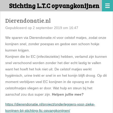
Stichting L.T.C opvangkonijnen
Ga
direct
naar
Dierendonatie.nl
de
Gepubliceerd op 2 september 2019 om 16:47
hoofdinhoud
We sparen via Dierendonatie.nl voor celstof matjes, zodat onze
konijnen snel, zonder poespas en gedoe een schoon hokje
kunnen krijgen.
Konijnen die bv EC (infectieziekte) hebben, verlamd zijn kunnen
snel verschoond worden zonder het dier echt lastig te vallen
want het hoeft het hok niet uit. De celstof matjes werkt
hygiënisch, urine trekt er snel in en het konijn blijft droog. Op dit
moment verblijven veel EC konijnen in de opvang en de
celstofmatjes vliegen er door. Wat hulp en steun bij het
aanschaf zou dus super zijn.
Helpen jullie mee?
https://dierendonatie.nl/project/onderleggers-voor-zieke-
konijnen-bij-stichting-ltc-opvangkonijnen/