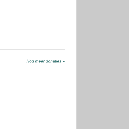
Nog meer donaties
»