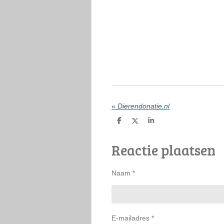
«
Dierendonatie.nl
D
D
S
e
e
h
l
e
a
Reactie plaatsen
e
l
r
n
e
Naam *
E-mailadres *