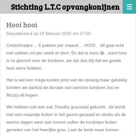
Stichting L.T.C opvangkonijnen
Ga
direct
naar
Hooi hooi
de
Gepubliceerd op 19 februari 2020 om 17:55
hoofdinhoud
Celstofmatjes ... 6 pakken per maand.... HOOI .. dit gaat echt
met zakken vol per week er door. En dat is mooi
😀
...want hooi
is zo gezond voor de konijnen, we zijn dus blij dat we goede
hooi eters hebben.
Het is wel een mega kosten post van de opvang maar gelukkig
konden we dankzij de donatie van pension konijnen Joy en
Mozzy dit kopen.
We hebben ook een zak Timothy graszaad gekocht.. dit wordt
met een maandje buiten in het gazon gezaaid en straks als de
warme dagen weer aan komen zullen de konijntjes buiten
genieten van het heerlijke gras. Laat de lente maar komen..