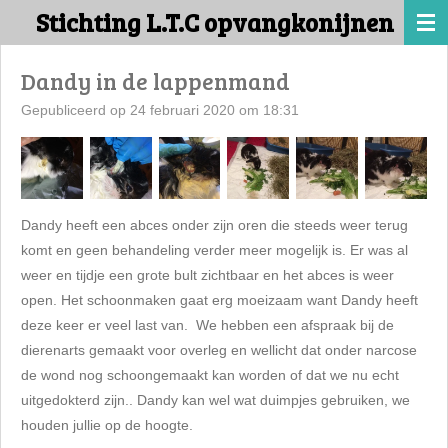
Stichting L.T.C opvangkonijnen
Ga
direct
naar
Dandy in de lappenmand
de
Gepubliceerd op 24 februari 2020 om 18:31
hoofdinhoud
Dandy heeft een abces onder zijn oren die steeds weer terug
komt en geen behandeling verder meer mogelijk is. Er was al
weer en tijdje een grote bult zichtbaar en het abces is weer
open. Het schoonmaken gaat erg moeizaam want Dandy heeft
deze keer er veel last van. We hebben een afspraak bij de
dierenarts gemaakt voor overleg en wellicht dat onder narcose
de wond nog schoongemaakt kan worden of dat we nu echt
uitgedokterd zijn.. Dandy kan wel wat duimpjes gebruiken, we
houden jullie op de hoogte.