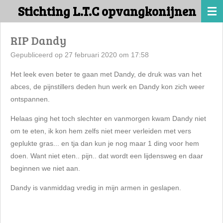
Stichting L.T.C opvangkonijnen
Ga
direct
naar
RIP Dandy
de
Gepubliceerd op 27 februari 2020 om 17:58
hoofdinhoud
Het leek even beter te gaan met Dandy, de druk was van het
abces, de pijnstillers deden hun werk en Dandy kon zich weer
ontspannen.
Helaas ging het toch slechter en vanmorgen kwam Dandy niet
om te eten, ik kon hem zelfs niet meer verleiden met vers
geplukte gras... en tja dan kun je nog maar 1 ding voor hem
doen. Want niet eten.. pijn.. dat wordt een lijdensweg en daar
beginnen we niet aan.
Dandy is vanmiddag vredig in mijn armen in geslapen.