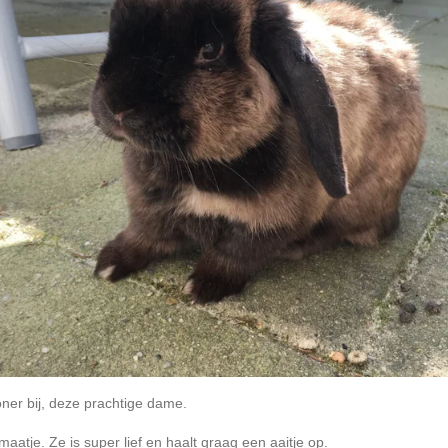
er bij, deze prachtige dame.
 omaatje. Ze is super lief en haalt graag een aaitje op.