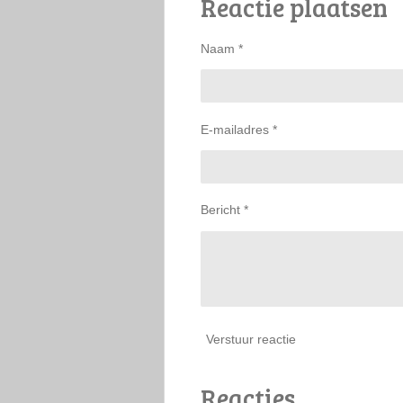
Reactie plaatsen
n
e
Naam *
E-mailadres *
Bericht *
Verstuur reactie
Reacties