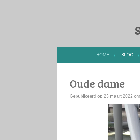
Ga
direct
naar
S
de
hoofdinhoud
HOME
BLOG
Oude dame
Gepubliceerd op 25 maart 2022 om